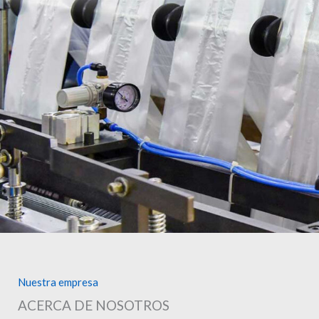
r
n
a
t
i
v
e
:
Nuestra empresa
ACERCA DE NOSOTROS