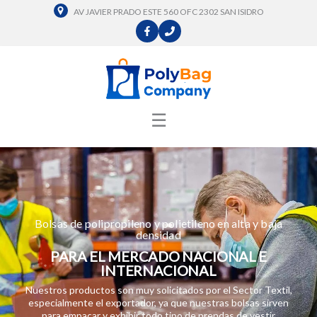
Ir
AV JAVIER PRADO ESTE 560 OFC 2302 SAN ISIDRO
al
contenido
☰
Bolsas de polipropileno y polietileno en alta y baja
densidad
PARA EL MERCADO NACIONAL E
INTERNACIONAL
Nuestros productos son muy solicitados por el Sector Textil,
especialmente el exportador, ya que nuestras bolsas sirven
para empacar y exhibir todo tipo de prendas de vestir